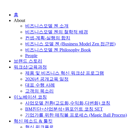
홈
About
비즈니스모델 젠 소개
비즈니스모델 젠의 철학적 배경
컨셉-계획-실행의 합치
비즈니스 모델 젠 (Business Model Zen 접근법)
비즈니스모델 젠 Philosophy Book
People
브랜드 스토리
워크샵/교육과정
제품 및 비즈니스 혁신 워크샵 프로그램
2026년 공개교육 일정
대표 수행 사례
고객의 목소리
이노베이션 코칭
사업모델 전환(고도화,수익화,다변화) 코칭
BM진단+산업분석+원포인트 코칭 SET
기업가를 위한 매직볼 프로세스 (Magic Ball Process)
혁신 메소드 & 툴킷
혁신 워크플로