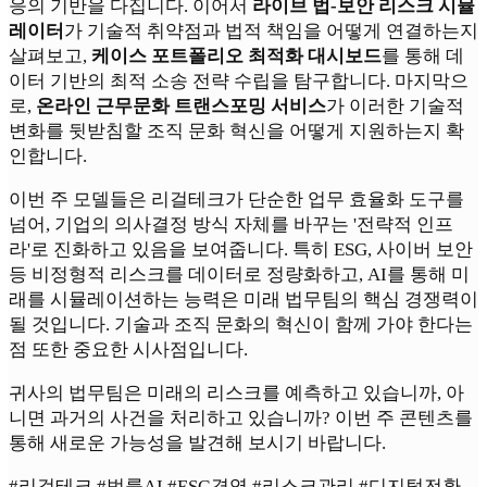
응의 기반을 다집니다. 이어서
라이브 법-보안 리스크 시뮬
레이터
가 기술적 취약점과 법적 책임을 어떻게 연결하는지
살펴보고,
케이스 포트폴리오 최적화 대시보드
를 통해 데
이터 기반의 최적 소송 전략 수립을 탐구합니다. 마지막으
로,
온라인 근무문화 트랜스포밍 서비스
가 이러한 기술적
변화를 뒷받침할 조직 문화 혁신을 어떻게 지원하는지 확
인합니다.
이번 주 모델들은 리걸테크가 단순한 업무 효율화 도구를
넘어, 기업의 의사결정 방식 자체를 바꾸는 '전략적 인프
라'로 진화하고 있음을 보여줍니다. 특히 ESG, 사이버 보안
등 비정형적 리스크를 데이터로 정량화하고, AI를 통해 미
래를 시뮬레이션하는 능력은 미래 법무팀의 핵심 경쟁력이
될 것입니다. 기술과 조직 문화의 혁신이 함께 가야 한다는
점 또한 중요한 시사점입니다.
귀사의 법무팀은 미래의 리스크를 예측하고 있습니까, 아
니면 과거의 사건을 처리하고 있습니까? 이번 주 콘텐츠를
통해 새로운 가능성을 발견해 보시기 바랍니다.
#리걸테크 #법률AI #ESG경영 #리스크관리 #디지털전환