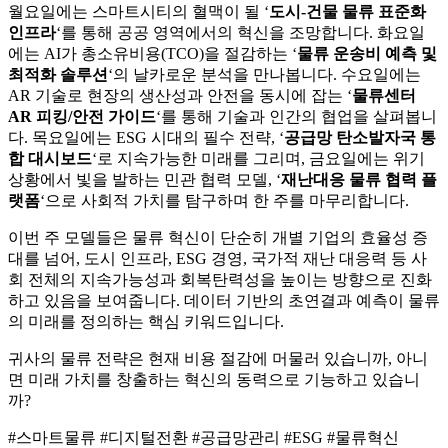
월요일에는 스마트시티의 혈맥이 될 ‘
도시-건물 물류 표준화
인프라
‘를 통해 공공 영역에서의 혁신을 조망합니다. 화요일
에는 AI가 총소유비용(TCO)을 절감하는 ‘
물류 운송비 예측 및
최적화 솔루션
‘의 날카로운 분석을 만나봅니다. 수요일에는
AR 기술로 현장의 생산성과 안전을 동시에 잡는 ‘
물류센터
AR 피킹/안전 가이드
‘를 통해 기술과 인간의 협업을 살펴봅니
다. 목요일에는 ESG 시대의 필수 전략, ‘
공급망 탄소발자국 통
합 대시보드
‘로 지속가능한 미래를 그리며, 금요일에는 위기
상황에서 빛을 발하는 민관 협력 모델, ‘
재난대응 물류 협력 플
랫폼
‘으로 사회적 가치를 탐구하며 한 주를 마무리합니다.
이번 주 모델들은 물류 혁신이 단순히 개별 기업의 효율성 증
대를 넘어, 도시 인프라, ESG 경영, 국가적 재난 대응력 등 사
회 전체의 지속가능성과 회복탄력성을 높이는 방향으로 진화
하고 있음을 보여줍니다. 데이터 기반의 초연결과 예측이 물류
의 미래를 정의하는 핵심 키워드입니다.
귀사의 물류 전략은 현재 비용 절감에 머물러 있습니까, 아니
면 미래 가치를 창출하는 혁신의 동력으로 기능하고 있습니
까?
#스마트물류 #디지털전환 #공급망관리 #ESG #물류혁신