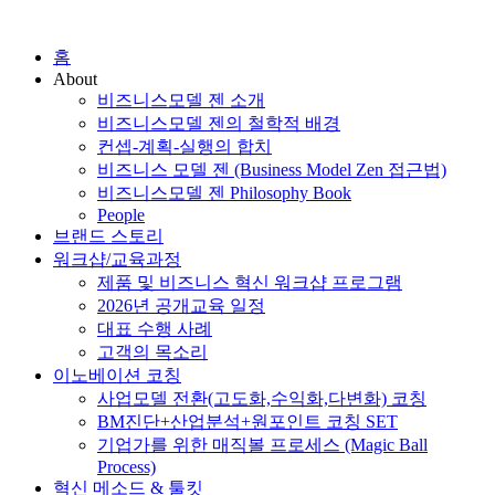
홈
About
비즈니스모델 젠 소개
비즈니스모델 젠의 철학적 배경
컨셉-계획-실행의 합치
비즈니스 모델 젠 (Business Model Zen 접근법)
비즈니스모델 젠 Philosophy Book
People
브랜드 스토리
워크샵/교육과정
제품 및 비즈니스 혁신 워크샵 프로그램
2026년 공개교육 일정
대표 수행 사례
고객의 목소리
이노베이션 코칭
사업모델 전환(고도화,수익화,다변화) 코칭
BM진단+산업분석+원포인트 코칭 SET
기업가를 위한 매직볼 프로세스 (Magic Ball
Process)
혁신 메소드 & 툴킷