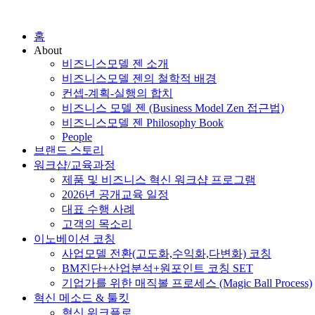
홈
About
비즈니스모델 젠 소개
비즈니스모델 젠의 철학적 배경
컨셉-계획-실행의 합치
비즈니스 모델 젠 (Business Model Zen 접근법)
비즈니스모델 젠 Philosophy Book
People
브랜드 스토리
워크샵/교육과정
제품 및 비즈니스 혁신 워크샵 프로그램
2026년 공개교육 일정
대표 수행 사례
고객의 목소리
이노베이션 코칭
사업모델 전환(고도화,수익화,다변화) 코칭
BM진단+산업분석+원포인트 코칭 SET
기업가를 위한 매직볼 프로세스 (Magic Ball Process)
혁신 메소드 & 툴킷
혁신 워크플로