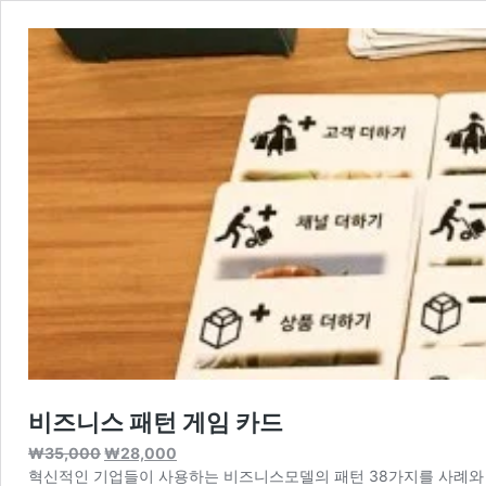
비즈니스 패턴 게임 카드
원
현
₩
35,000
₩
28,000
래
재
혁신적인 기업들이 사용하는 비즈니스모델의 패턴 38가지를 사례와 함