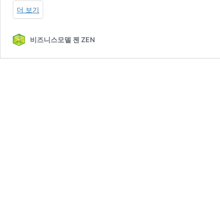
가
가
더 보기
격:
격:
₩35,000.
₩28,000.
비즈니스모델 젠 ZEN