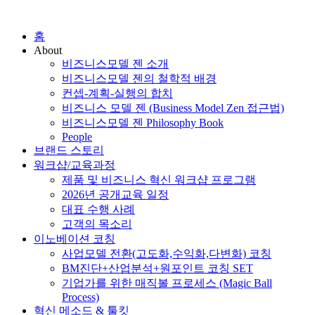
홈
About
비즈니스모델 젠 소개
비즈니스모델 젠의 철학적 배경
컨셉-계획-실행의 합치
비즈니스 모델 젠 (Business Model Zen 접근법)
비즈니스모델 젠 Philosophy Book
People
브랜드 스토리
워크샵/교육과정
제품 및 비즈니스 혁신 워크샵 프로그램
2026년 공개교육 일정
대표 수행 사례
고객의 목소리
이노베이션 코칭
사업모델 전환(고도화,수익화,다변화) 코칭
BM진단+산업분석+원포인트 코칭 SET
기업가를 위한 매직볼 프로세스 (Magic Ball
Process)
혁신 메소드 & 툴킷