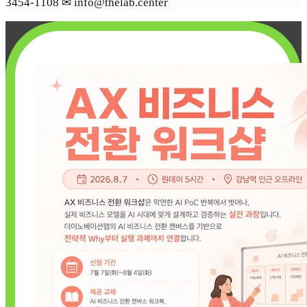
3454-1108 ✉︎ info@thelab.center