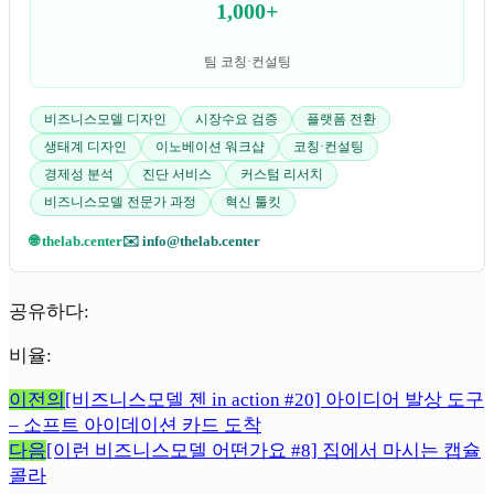
1,000+
팀 코칭·컨설팅
비즈니스모델 디자인
시장수요 검증
플랫폼 전환
생태계 디자인
이노베이션 워크샵
코칭·컨설팅
경제성 분석
진단 서비스
커스텀 리서치
비즈니스모델 전문가 과정
혁신 툴킷
🌐 thelab.center
✉️ info@thelab.center
공유하다:
비율:
이전의
[비즈니스모델 젠 in action #20] 아이디어 발상 도구
– 소프트 아이데이션 카드 도착
다음
[이런 비즈니스모델 어떤가요 #8] 집에서 마시는 캡슐
콜라