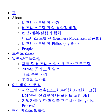
홈
About
비즈니스모델 젠 소개
비즈니스모델 젠의 철학적 배경
컨셉-계획-실행의 합치
비즈니스 모델 젠 (Business Model Zen 접근법)
비즈니스모델 젠 Philosophy Book
People
브랜드 스토리
워크샵/교육과정
제품 및 비즈니스 혁신 워크샵 프로그램
2026년 공개교육 일정
대표 수행 사례
고객의 목소리
이노베이션 코칭
사업모델 전환(고도화,수익화,다변화) 코칭
BM진단+산업분석+원포인트 코칭 SET
기업가를 위한 매직볼 프로세스 (Magic Ball
Process)
혁신 메소드 & 툴킷