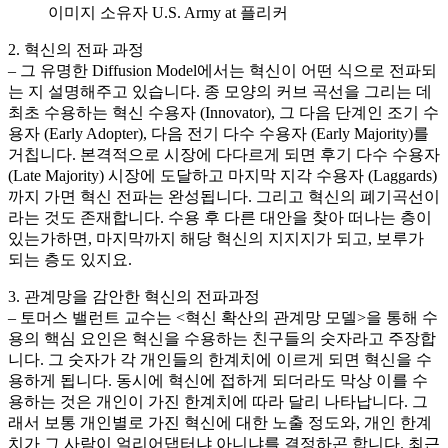
이미지 소유자 U.S. Army at 플리커
2. 혁신의 전파 과정
– 그 유명한 Diffusion Model에서는 혁신이 어떤 식으로 전파되
는 지 설명해주고 있습니다. 종 모양의 커브 곡선을 그리는 데
최초 수용하는 혁신 수용자 (Innovator), 그 다음 단계인 조기 수
용자 (Early Adopter), 다음 전기 다수 수용자 (Early Majority)를
거칩니다. 본격적으로 시장에 다다르게 되면 후기 다수 수용자
(Late Majority) 시장에 도달하고 마지막 지각 수용자 (Laggards)
까지 가면 혁신 전파는 완성됩니다. 그리고 혁신의 폐기곡선이
라는 것도 존재합니다. 수용 후 다른 대안을 찾아 떠나는 층이
있는가하면, 마지막까지 해당 혁신의 지지지가 되고, 보루가
되는 층도 있지요.
3. 관계망을 감안한 혁신의 전파과정
– 토머스 밸런트 교수는 <혁신 확산의 관계망 모델>을 통해 수
용의 핵심 요인은 혁신을 수용하는 친구들의 숫자라고 주장합
니다. 그 숫자가 각 개인들의 한계치에 이르게 되면 혁신을 수
용하게 됩니다. 동시에 혁신에 접하게 되더라도 막상 이를 수
용하는 것은 개인이 가진 한계치에 따라 달리 나타납니다. 그
래서 보통 개인별로 가진 혁신에 대한 노출 정도와, 개인 한계
치가 그 사람이 얼리어댑터냐 아니냐를 결정하곤 합니다. 최근