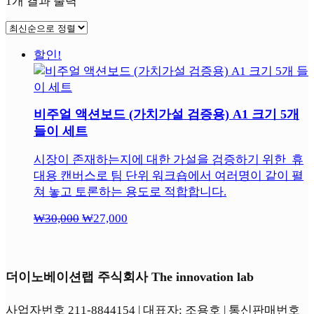
1개 결과 출력
할인!
비주얼 액션보드 (가치가설 검증용) A1 크기 5개
들이 세트
시장이 존재하는지에 대한 가설을 검증하기 위한 휴
대용 캔버스로 팀 단위 워크숍에서 여러명이 같이 펼
쳐 놓고 토론하는 용도로 적합합니다.
₩
30,000
₩
27,000
원
현
래
재
가
가
격:
격:
더이노베이션랩 주식회사 The innovation lab
₩30,000.
₩27,000.
사업자번호 211-8844154 | 대표자: 조용호 | 통신판매번호