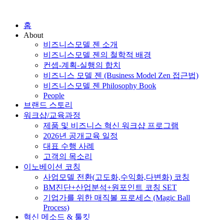
홈
About
비즈니스모델 젠 소개
비즈니스모델 젠의 철학적 배경
컨셉-계획-실행의 합치
비즈니스 모델 젠 (Business Model Zen 접근법)
비즈니스모델 젠 Philosophy Book
People
브랜드 스토리
워크샵/교육과정
제품 및 비즈니스 혁신 워크샵 프로그램
2026년 공개교육 일정
대표 수행 사례
고객의 목소리
이노베이션 코칭
사업모델 전환(고도화,수익화,다변화) 코칭
BM진단+산업분석+원포인트 코칭 SET
기업가를 위한 매직볼 프로세스 (Magic Ball
Process)
혁신 메소드 & 툴킷