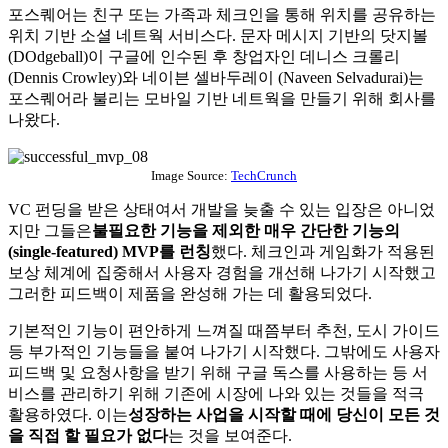
포스퀘어는 친구 또는 가족과 체크인을 통해 위치를 공유하는
위치 기반 소셜 네트웍 서비스다. 문자 메시지 기반의 닷지볼
(DOdgeball)이 구글에 인수된 후 창업자인 데니스 크롤리
(Dennis Crowley)와 네이븐 셀바두레이 (Naveen Selvadurai)는
포스퀘어라 불리는 모바일 기반 네트웍을 만들기 위해 회사를
나왔다.
Image Source:
TechCrunch
VC 펀딩을 받은 상태여서 개발을 늦출 수 있는 입장은 아니었
지만 그들은
불필요한 기능을 제외한 매우 간단한 기능의
(single-featured) MVP를 런칭
했다. 체크인과 게임화가 적용된
보상 체계에 집중해서 사용자 경험을 개선해 나가기 시작했고
그러한 피드백이 제품을 완성해 가는 데 활용되었다.
기본적인 기능이 편안하게 느껴질 때쯤부터 추천, 도시 가이드
등 부가적인 기능들을 붙여 나가기 시작했다. 그밖에도 사용자
피드백 및 요청사항을 받기 위해 구글 독스를 사용하는 등 서
비스를 관리하기 위해 기존에 시장에 나와 있는 것들을 적극
활용하였다. 이는
성장하는 사업을 시작할 때에 당신이 모든 것
을 직접 할 필요가 없다
는 것을 보여준다.