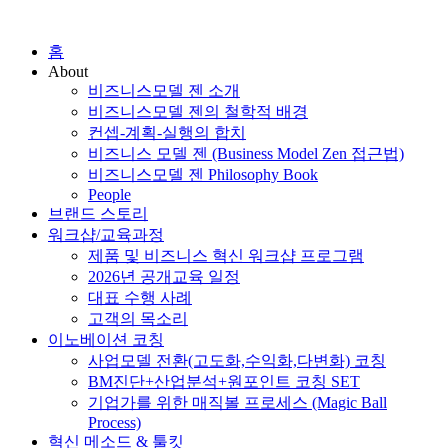
홈
About
비즈니스모델 젠 소개
비즈니스모델 젠의 철학적 배경
컨셉-계획-실행의 합치
비즈니스 모델 젠 (Business Model Zen 접근법)
비즈니스모델 젠 Philosophy Book
People
브랜드 스토리
워크샵/교육과정
제품 및 비즈니스 혁신 워크샵 프로그램
2026년 공개교육 일정
대표 수행 사례
고객의 목소리
이노베이션 코칭
사업모델 전환(고도화,수익화,다변화) 코칭
BM진단+산업분석+원포인트 코칭 SET
기업가를 위한 매직볼 프로세스 (Magic Ball
Process)
혁신 메소드 & 툴킷