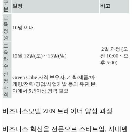
구
일정
비고
분
교
육
10명 이내
정
원
교
2일 과정 (
오
육
12월 12일(토) ~ 13일(일)
전 10:00 ~ 오
차
후 5:00)
수
신
Green Cube 자격 보유자, 기획/제품/마
청
케팅/전략/영업/사업개발 등의 유관 분
자
야에서 5년이상 경력 필요
격
비즈니스모델 ZEN 트레이너 양성 과정
비즈니스 혁신을 전문으로 스타트업, 사내벤