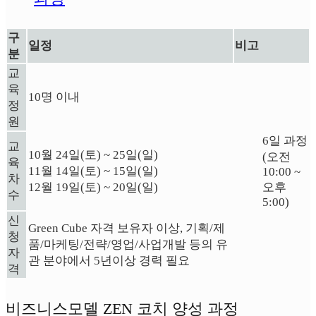
구
일정
비고
분
교
육
10명 이내
정
원
6일 과정
교
10월 24일(토) ~ 25일(일)
(오전
육
11월 14일(토) ~ 15일(일)
10:00 ~
차
12월 19일(토) ~ 20일(일)
오후
수
5:00)
신
Green Cube 자격 보유자 이상, 기획/제
청
품/마케팅/전략/영업/사업개발 등의 유
자
관 분야에서 5년이상 경력 필요
격
비즈니스모델 ZEN 코치 양성 과정