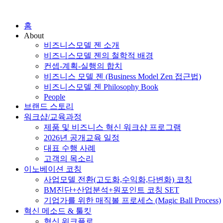
홈
About
비즈니스모델 젠 소개
비즈니스모델 젠의 철학적 배경
컨셉-계획-실행의 합치
비즈니스 모델 젠 (Business Model Zen 접근법)
비즈니스모델 젠 Philosophy Book
People
브랜드 스토리
워크샵/교육과정
제품 및 비즈니스 혁신 워크샵 프로그램
2026년 공개교육 일정
대표 수행 사례
고객의 목소리
이노베이션 코칭
사업모델 전환(고도화,수익화,다변화) 코칭
BM진단+산업분석+원포인트 코칭 SET
기업가를 위한 매직볼 프로세스 (Magic Ball Process)
혁신 메소드 & 툴킷
혁신 워크플로