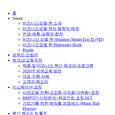
홈
About
비즈니스모델 젠 소개
비즈니스모델 젠의 철학적 배경
컨셉-계획-실행의 합치
비즈니스 모델 젠 (Business Model Zen 접근법)
비즈니스모델 젠 Philosophy Book
People
브랜드 스토리
워크샵/교육과정
제품 및 비즈니스 혁신 워크샵 프로그램
2026년 공개교육 일정
대표 수행 사례
고객의 목소리
이노베이션 코칭
사업모델 전환(고도화,수익화,다변화) 코칭
BM진단+산업분석+원포인트 코칭 SET
기업가를 위한 매직볼 프로세스 (Magic Ball
Process)
혁신 메소드 & 툴킷