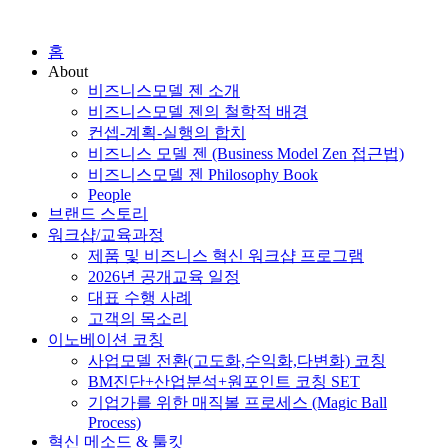
홈
About
비즈니스모델 젠 소개
비즈니스모델 젠의 철학적 배경
컨셉-계획-실행의 합치
비즈니스 모델 젠 (Business Model Zen 접근법)
비즈니스모델 젠 Philosophy Book
People
브랜드 스토리
워크샵/교육과정
제품 및 비즈니스 혁신 워크샵 프로그램
2026년 공개교육 일정
대표 수행 사례
고객의 목소리
이노베이션 코칭
사업모델 전환(고도화,수익화,다변화) 코칭
BM진단+산업분석+원포인트 코칭 SET
기업가를 위한 매직볼 프로세스 (Magic Ball
Process)
혁신 메소드 & 툴킷