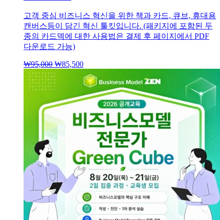
고객 중심 비즈니스 혁신을 위한 책과 카드, 큐브, 휴대용
캔버스등이 담긴 혁신 툴킷입니다. (패키지에 포함된 두
종의 카드덱에 대한 사용법은 결제 후 페이지에서 PDF
다운로드 가능)
₩
95,000
원
₩
85,500
현
래
재
가
가
격:
격:
₩95,000.
₩85,500.