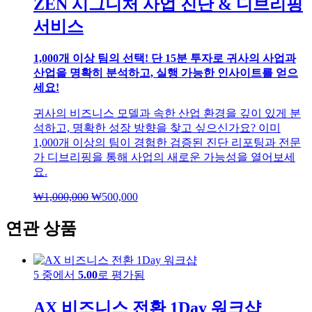
ZEN 시그니처 사업 진단 & 디브리핑
서비스
1,000개 이상 팀의 선택! 단 15분 투자로 귀사의 사업과
산업을 명확히 분석하고, 실행 가능한 인사이트를 얻으
세요!
귀사의 비즈니스 모델과 속한 산업 환경을 깊이 있게 분
석하고, 명확한 성장 방향을 찾고 싶으신가요? 이미
1,000개 이상의 팀이 경험한 검증된 진단 리포팅과 전문
가 디브리핑을 통해 사업의 새로운 가능성을 열어보세
요.
₩
1,000,000
원
₩
500,000
현
래
재
연관 상품
가
가
격:
격:
₩1,000,000.
₩500,000.
5 중에서
5.00
로 평가됨
AX 비즈니스 전환 1Day 워크샵