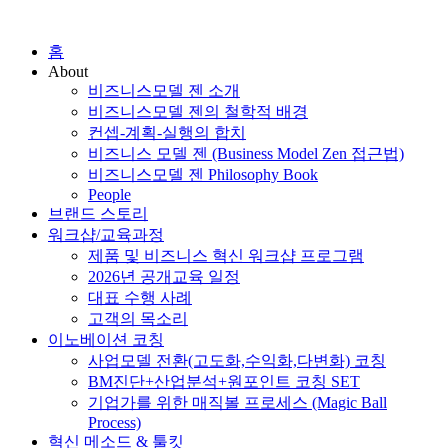
홈
About
비즈니스모델 젠 소개
비즈니스모델 젠의 철학적 배경
컨셉-계획-실행의 합치
비즈니스 모델 젠 (Business Model Zen 접근법)
비즈니스모델 젠 Philosophy Book
People
브랜드 스토리
워크샵/교육과정
제품 및 비즈니스 혁신 워크샵 프로그램
2026년 공개교육 일정
대표 수행 사례
고객의 목소리
이노베이션 코칭
사업모델 전환(고도화,수익화,다변화) 코칭
BM진단+산업분석+원포인트 코칭 SET
기업가를 위한 매직볼 프로세스 (Magic Ball
Process)
혁신 메소드 & 툴킷