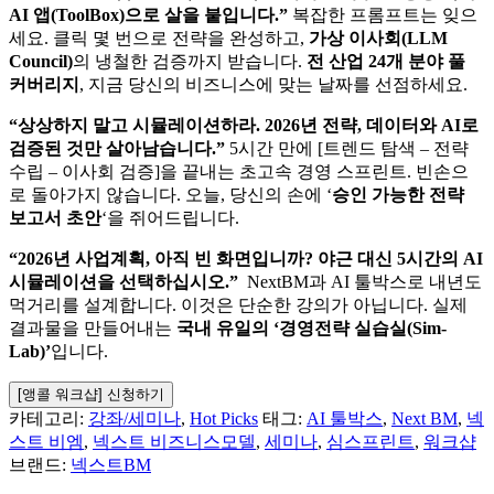
AI 앱(ToolBox)으로 살을 붙입니다.”
복잡한 프롬프트는 잊으
세요. 클릭 몇 번으로 전략을 완성하고,
가상 이사회(LLM
Council)
의 냉철한 검증까지 받습니다.
전 산업 24개 분야 풀
커버리지
, 지금 당신의 비즈니스에 맞는 날짜를 선점하세요.
“상상하지 말고 시뮬레이션하라. 2026년 전략, 데이터와 AI로
검증된 것만 살아남습니다.”
5시간 만에 [트렌드 탐색 – 전략
수립 – 이사회 검증]을 끝내는 초고속 경영 스프린트. 빈손으
로 돌아가지 않습니다. 오늘, 당신의 손에 ‘
승인 가능한 전략
보고서 초안
‘을 쥐어드립니다.
“2026년 사업계획, 아직 빈 화면입니까? 야근 대신 5시간의 AI
시뮬레이션을 선택하십시오.”
NextBM과 AI 툴박스로 내년도
먹거리를 설계합니다. 이것은 단순한 강의가 아닙니다. 실제
결과물을 만들어내는
국내 유일의 ‘경영전략 실습실(Sim-
Lab)’
입니다.
[앵콜 워크샵] 신청하기
카테고리:
강좌/세미나
,
Hot Picks
태그:
AI 툴박스
,
Next BM
,
넥
스트 비엠
,
넥스트 비즈니스모델
,
세미나
,
심스프린트
,
워크샵
브랜드:
넥스트BM