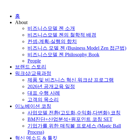
홈
About
비즈니스모델 젠 소개
비즈니스모델 젠의 철학적 배경
컨셉-계획-실행의 합치
비즈니스 모델 젠 (Business Model Zen 접근법)
비즈니스모델 젠 Philosophy Book
People
브랜드 스토리
워크샵/교육과정
제품 및 비즈니스 혁신 워크샵 프로그램
2026년 공개교육 일정
대표 수행 사례
고객의 목소리
이노베이션 코칭
사업모델 전환(고도화,수익화,다변화) 코칭
BM진단+산업분석+원포인트 코칭 SET
기업가를 위한 매직볼 프로세스 (Magic Ball
Process)
혁신 메소드 & 툴킷