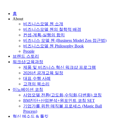
홈
About
비즈니스모델 젠 소개
비즈니스모델 젠의 철학적 배경
컨셉-계획-실행의 합치
비즈니스 모델 젠 (Business Model Zen 접근법)
비즈니스모델 젠 Philosophy Book
People
브랜드 스토리
워크샵/교육과정
제품 및 비즈니스 혁신 워크샵 프로그램
2026년 공개교육 일정
대표 수행 사례
고객의 목소리
이노베이션 코칭
사업모델 전환(고도화,수익화,다변화) 코칭
BM진단+산업분석+원포인트 코칭 SET
기업가를 위한 매직볼 프로세스 (Magic Ball
Process)
혁신 메소드 & 툴킷