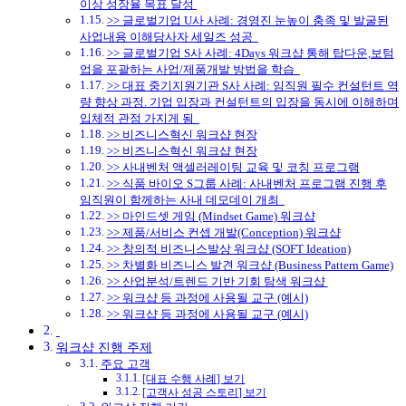
이상 성장율 목표 달성
>> 글로벌기업 U사 사례: 경영진 눈높이 충족 및 발굴된
사업내용 이해당사자 세일즈 성공
>> 글로벌기업 S사 사례: 4Days 워크샵 통해 탑다운,보텀
업을 포괄하는 사업/제품개발 방법을 학습
>> 대표 중기지원기관 S사 사례: 임직원 필수 컨설턴트 역
량 향상 과정. 기업 입장과 컨설턴트의 입장을 동시에 이해하며
입체적 관점 가지게 됨
>> 비즈니스혁신 워크샵 현장
>> 비즈니스혁신 워크샵 현장
>> 사내벤처 액셀러레이팅 교육 및 코칭 프로그램
>> 식품 바이오 S그룹 사례: 사내벤처 프로그램 진행 후
임직원이 함께하는 사내 데모데이 개최
>> 마인드셋 게임 (Mindset Game) 워크샵
>> 제품/서비스 컨셉 개발(Conception) 워크샵
>> 창의적 비즈니스발상 워크샵 (SOFT Ideation)
>> 차별화 비즈니스 발견 워크샵 (Business Pattern Game)
>> 산업분석/트렌드 기반 기회 탐색 워크샵
>> 워크샵 등 과정에 사용될 교구 (예시)
>> 워크샵 등 과정에 사용될 교구 (예시)
워크샵 진행 주제
주요 고객
[대표 수행 사례] 보기
[고객사 성공 스토리] 보기