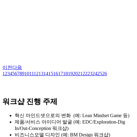
이전
다음
1
2
3
4
5
6
7
8
9
10
11
12
13
14
15
16
17
18
19
20
21
22
23
24
25
26
워크샵 진행 주제
혁신 마인드셋으로의 변화 (예: Lean Mindset Game 등)
제품/서비스 아이디어 발굴 (예: EDC/Exploration-Dig
In/Out-Conception 워크샵)
비즈니스모델 디자인 (예: BM Design 워크샵)