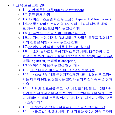
교육 프로그램 안내
기업 맞춤형 교육 (Intensive Workshop)
정규 공개 과정
>> 비즈니스모델 혁신 워크샵 (3 Types of BM Innovation)
>> 통신장비.인프라기업 T사 사례: 관리자 레벨을 대상으
로 하는 비즈니스모델 혁신 워크샵 진행
>> 플랫폼 비즈니스 이노베이션 워크샵
>> 건설 분야 대기업 D사 사례: 전사적인 플랫폼 컴퍼니로
서의 전환을 위한 C-Level 워크샵 진행
>> 아이디어 탐색 단계를 위한 EDC 워크샵
>> 초기 스타트업 육성 캠퍼스 적용 사례: 12주간의 시그니
처코스 중 초기 3주간의 필수과정으로 진행. 탐색(Exploration)-
발굴(Dig In/Out)-컨셉화 (Conception)
>> 아이디어 탐색 워크샵 현장 (예시)
>> 스타트업 비즈니스 워크샵/코칭 프로그램
>> 소셜벤처 대표 육성기관 L재단 사례: 일회성 멘토링에
서는 다루지 못했던 심도있는 코칭과 팀의 핵심이슈 해결 성과
도출
‘강의와 워크샵을 듣고 나의 사업을 대입해 보는 3일간의
시간동안 내가 사업을 잘못 접근하고 있었다는 것을 알게 되었
다. 새벽에도 해외 논문을 뒤지며 발전시켜 나간 시간들이 너무
나 소중하다.’
>> 중견기업 핵심리더를 위한 비즈니스 혁신 워크샵
>> 글로벌기업 S사 사례: 전사 워크샵 후 2년 연속 두자리