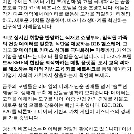
이번 주에는 ‘데이터 기반 초개인화 및 효율 극대화’라는 공통
분모를 가진 5개의 비즈니스 모델을 집중 조명합니다. 이들은
각기 다른 영역에서 데이터를 활용해 고객을 정밀하게 타겟팅
하고, 새로운 가치를 창출하며, 비즈니스 생태계를 혁신하는
선구적인 사례들입니다.
AI로 실시간 취향을 반영하는 식재료 쇼핑
부터,
임직원 가족
의 건강 데이터로 맞춤형 식단을 제공하는 B2B 헬스케어
, 그
리고
IP 데이터로 커머스 성과를 극대화하는 마켓
까지, 개인과
기업을 넘나드는 데이터 활용법을 살펴봅니다. 더 나아가
브랜
드와 SME의 협업을 최적화하는 매칭 플랫폼
,
도시 교육 격차
를 해소하는 데이터 기반 교육 키트 네트워크
를 통해 데이터가
어떻게 사회적 가치까지 창출하는지 확인해 보세요.
금주의 모델들은 리테일의 미래가 단순 판매를 넘어 ‘솔루션
제공’과 ‘생태계 구축’에 있음을 명확히 보여줍니다. 데이터는
고객을 이해하는 도구를 넘어, 이종 산업 간의 경계를 허물고
새로운 협업 모델을 창출하는 핵심 자원입니다. B2C, B2B,
B2G를 막론하고 데이터 기반의 가치 제안이 비즈니스의 성패
를 가를 것입니다.
당신의 비즈니스는 데이터를 어떻게 활용하고 있습니까? 이번