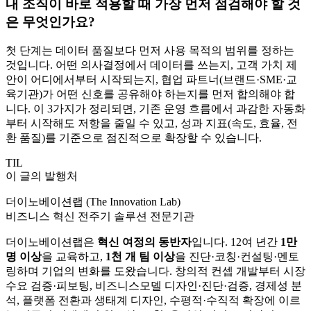
내 조직이 바로 적용할 때 가장 먼저 점검해야 할 것
은 무엇인가요?
첫 단계는 데이터 품질보다 먼저 사용 목적의 범위를 정하는
것입니다. 어떤 의사결정에서 데이터를 쓰는지, 고객 가치 제
안이 어디에서부터 시작되는지, 협업 파트너(브랜드·SME·교
육기관)가 어떤 신호를 공유해야 하는지를 먼저 합의해야 합
니다. 이 3가지가 정리되면, 기존 운영 흐름에서 과감한 자동화
부터 시작해도 저항을 줄일 수 있고, 성과 지표(속도, 효율, 전
환 품질)를 기준으로 점진적으로 확장할 수 있습니다.
TIL
이 글의 발행처
더이노베이션랩 (The Innovation Lab)
비즈니스 혁신 전주기 솔루션 전문기관
더이노베이션랩은
혁신 여정의 동반자
입니다. 12여 년간
1만
명 이상
을 교육하고,
1천 개 팀 이상
을 진단·코칭·컨설팅·멘토
링하며 기업의 변화를 도왔습니다. 창의적 컨셉 개발부터 시장
수요 검증·피보팅, 비즈니스모델 디자인·진단·검증, 경제성 분
석, 플랫폼 전환과 생태계 디자인, 수평적·수직적 확장에 이르