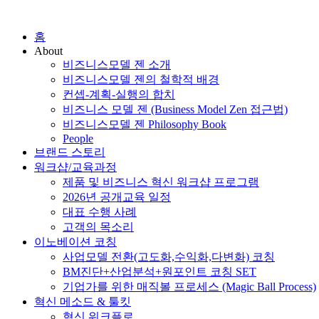
홈
About
비즈니스모델 젠 소개
비즈니스모델 젠의 철학적 배경
컨셉-계획-실행의 합치
비즈니스 모델 젠 (Business Model Zen 접근법)
비즈니스모델 젠 Philosophy Book
People
브랜드 스토리
워크샵/교육과정
제품 및 비즈니스 혁신 워크샵 프로그램
2026년 공개교육 일정
대표 수행 사례
고객의 목소리
이노베이션 코칭
사업모델 전환(고도화,수익화,다변화) 코칭
BM진단+산업분석+원포인트 코칭 SET
기업가를 위한 매직볼 프로세스 (Magic Ball Process)
혁신 메소드 & 툴킷
혁신 워크플로