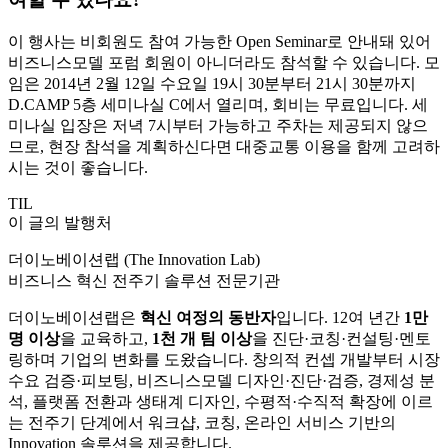
이 행사는 비회원도 참여 가능한 Open Seminar로 안내돼 있어
비즈니스모델 포럼 회원이 아니더라도 참석할 수 있습니다. 모
임은 2014년 2월 12일 수요일 19시 30분부터 21시 30분까지
D.CAMP 5층 세미나실 C에서 열리며, 회비는 무료입니다. 세
미나실 입장은 저녁 7시부터 가능하고 주차는 제공되지 않으
므로, 현장 참석을 계획하신다면 대중교통 이용을 함께 고려하
시는 것이 좋습니다.
TIL
이 글의 발행처
더이노베이션랩 (The Innovation Lab)
비즈니스 혁신 전주기 솔루션 전문기관
더이노베이션랩은
혁신 여정의 동반자
입니다. 12여 년간
1만
명 이상
을 교육하고,
1천 개 팀 이상
을 진단·코칭·컨설팅·멘토
링하며 기업의 변화를 도왔습니다. 창의적 컨셉 개발부터 시장
수요 검증·피보팅, 비즈니스모델 디자인·진단·검증, 경제성 분
석, 플랫폼 전환과 생태계 디자인, 수평적·수직적 확장에 이르
는 전주기 단계에서 워크샵, 코칭, 온라인 서비스 기반의
Innovation 솔루션을 제공합니다.