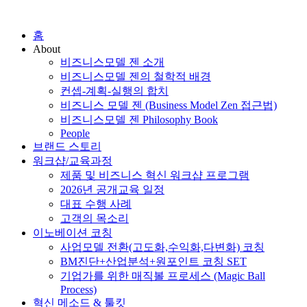
홈
About
비즈니스모델 젠 소개
비즈니스모델 젠의 철학적 배경
컨셉-계획-실행의 합치
비즈니스 모델 젠 (Business Model Zen 접근법)
비즈니스모델 젠 Philosophy Book
People
브랜드 스토리
워크샵/교육과정
제품 및 비즈니스 혁신 워크샵 프로그램
2026년 공개교육 일정
대표 수행 사례
고객의 목소리
이노베이션 코칭
사업모델 전환(고도화,수익화,다변화) 코칭
BM진단+산업분석+원포인트 코칭 SET
기업가를 위한 매직볼 프로세스 (Magic Ball
Process)
혁신 메소드 & 툴킷