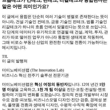
프롭테크가 컨테크, 핀테크, 리갈테크와 융합된다는
말은 어떤 의미인가요?
이 글에서 융합은 단순히 여러 기술이 병렬로 존재한다는 뜻이
아니라, 건설 기술인 컨테크, 금융 기술인 핀테크, 법률 기술인
리갈테크가 하나의 흐름 안에서 맞물린다는 뜻으로 쓰입니다.
각 단계의 데이터가 유기적으로 연결될 때 건설, 계약, 투자, 관
리가 따로 떨어진 업무가 아니라 통합된 생태계로 작동하며,
그때 비로소 부동산 산업의 완전한 디지털 전환이 가능하다는
메시지입니다.
TIL
이 글의 발행처
더이노베이션랩 (The Innovation Lab)
비즈니스 혁신 전주기 솔루션 전문기관
더이노베이션랩은
혁신 여정의 동반자
입니다. 12여 년간
1만
명 이상
을 교육하고,
1천 개 팀 이상
을 진단·코칭·컨설팅·멘토
링하며 기업의 변화를 도왔습니다. 창의적 컨셉 개발부터 시장
수요 검증·피보팅, 비즈니스모델 디자인·진단·검증, 경제성 분
석, 플랫폼 전환과 생태계 디자인, 수평적·수직적 확장에 이르