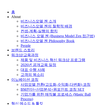
홈
About
비즈니스모델 젠 소개
비즈니스모델 젠의 철학적 배경
컨셉-계획-실행의 합치
비즈니스 모델 젠 (Business Model Zen 접근법)
비즈니스모델 젠 Philosophy Book
People
브랜드 스토리
워크샵/교육과정
제품 및 비즈니스 혁신 워크샵 프로그램
2026년 공개교육 일정
대표 수행 사례
고객의 목소리
이노베이션 코칭
사업모델 전환(고도화,수익화,다변화) 코칭
BM진단+산업분석+원포인트 코칭 SET
기업가를 위한 매직볼 프로세스 (Magic Ball
Process)
혁신 메소드 & 툴킷