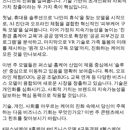
즈니스의 진화를 살펴봅니다. 기술 기반의 초개인화와 사회적
가치 창출이라는 두 가지 축이 핵심입니다.
첫날, 휴대용 솔루션으로 '나만의 휴식'을 찾는 모델을 시작으
로, AI 진단과 오프라인 체험을 결합한 혁신적인 '피부케어 구
독 모델'을 살펴봅니다. 이어 가정의 지속가능성을 높이는 '친
환경 홈케어 교육'과 공공 영역으로 확장된 '공공 피부건강 프
로그램'을 분석하고, 마지막으로 VR 기술로 가족 돌봄의 미래
를 제시하는 '원격 모니터링 구독 모델'까지, 진화하는 케어의
모든 것을 만나보세요.
이번 주 모델들은 퍼스널·홈케어 산업이 제품 중심에서 '솔루
션' 중심으로 이동하고 있음을 명확히 보여줍니다. 특히, 오프
라인 체험(O2O), 공공 조달(B2G), 교육 연계 등 다양한 비즈니
스 모델이 융합되며 새로운 시장을 창출하고 있습니다. 기술은
개인화를 심화시키고, 사회적 가치는 브랜드의 지속가능성을
담보하는 핵심 동력으로 작용할 것입니다.
기술, 개인, 사회를 아우르는 케어의 진화 속에서 당신이 주목
하는 다음 비즈니스 기회는 무엇인가요? 이번 주 콘텐츠에서
그 힌트를 찾아보시기 바랍니다.
#퍼스널케어 #홈케어 #비즈니스모델 #구독경제 #헬스케어