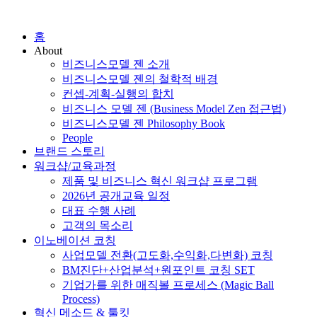
홈
About
비즈니스모델 젠 소개
비즈니스모델 젠의 철학적 배경
컨셉-계획-실행의 합치
비즈니스 모델 젠 (Business Model Zen 접근법)
비즈니스모델 젠 Philosophy Book
People
브랜드 스토리
워크샵/교육과정
제품 및 비즈니스 혁신 워크샵 프로그램
2026년 공개교육 일정
대표 수행 사례
고객의 목소리
이노베이션 코칭
사업모델 전환(고도화,수익화,다변화) 코칭
BM진단+산업분석+원포인트 코칭 SET
기업가를 위한 매직볼 프로세스 (Magic Ball
Process)
혁신 메소드 & 툴킷